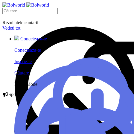
Rezultatele cautarii
Vedeti tot
Conecteaza-te
Conecteaza-te
Inscrie-te
Căutare
Night Mode
Sponsor