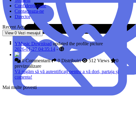
Termeni
Confidențialitate
Contacteaza-ne
Director
Recent Actualizat
View
0
Vezi mesajul
YMusic Download
updated the profile picture
2026-01-27 04:35:14
-
0 Commentarii
0 Distribuiri
512 Views
0
previzualizare
Vă rugăm să vă autentificați pentru a vă dori, partaja și
comenta!
Mai multe povesti