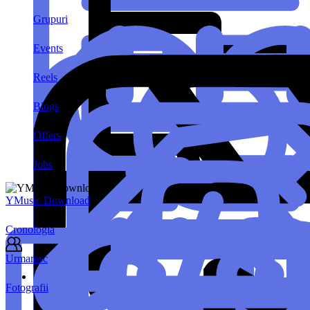
Grupuri
Events
Reels
Blogs
Offers
Jobs
YMusic Download
Cronologia
Urmaresc
Fotografii