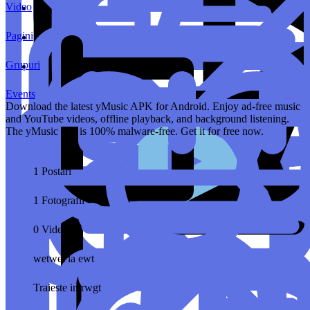
Video
Pagini
Grupuri
Events
Download the latest yMusic APK for Android. Enjoy ad-free music
and YouTube videos, offline playback, and background listening.
The yMusic app is 100% malware-free. Get it for free now.
1 Postari
1 Fotografii
0 Video
wetwet la
ewt
Traieste in
rwgt