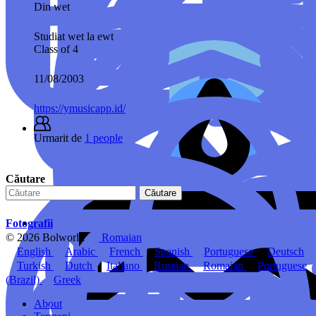
Din
wet
Studiat wet la
ewt
Class of 4
11/08/2003
https://ymusicapp.id/
Urmarit de
1 people
Căutare
Căutare
Fotografii
© 2026 Bolworld
Romaian
English
Arabic
French
Spanish
Portuguese
Deutsch
Turkish
Dutch
Italiano
Russian
Romaian
Portuguese
(Brazil)
Greek
About